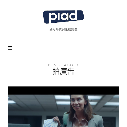
piad
拍
廣
新AI時代與永續影像
告
POSTS TAGGED
拍廣吿