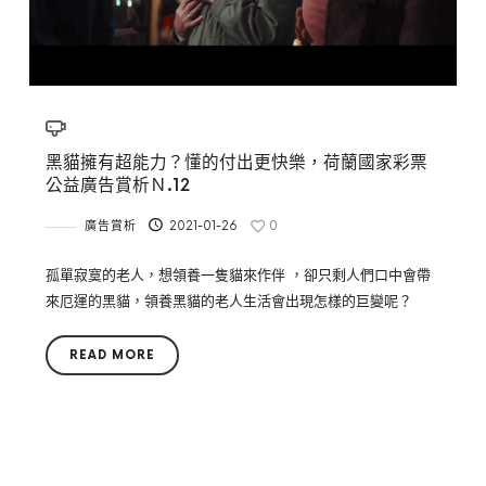
黑貓擁有超能力？懂的付出更快樂，荷蘭國家彩票
公益廣告賞析Ｎ.12
廣告賞析
2021-01-26
0
孤單寂寞的老人，想領養一隻貓來作伴 ，卻只剩人們口中會帶
來厄運的黑貓，領養黑貓的老人生活會出現怎樣的巨變呢？
READ MORE