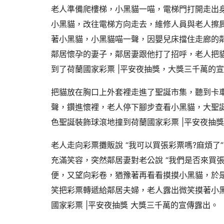
老人準備爬樓梯，小黑貓一喵，電梯門打開走出
小黑貓，改往電梯方向走去，維修人員與老人擦肩
著小黑貓，小黑貓喵一聲，因嬰兒床擋住走廊的
鄰居懷孕的妻子，鄰居妻跟他打了招呼，老人把
到了荷蘭國家彩票 |平安夜抽獎，大獎三千萬的宣
把貓放在胸口上外套裡走進了聖誕市集，聽到卡
聲，鑽進懷裡，老人停下腳步查看小黑貓，大聖
色聖誕裝飾球滾地撞到荷蘭國家彩票 |平安夜抽
老人走向彩票攤販說 “我可以買張彩票嗎?麻煩了
充滿笑容，突然鄰居妻對老公說 “我們是否來買張
便，又望向彩卷，猶豫著再看看摸摸小黑貓，於是
笑把彩票轉遞給鄰居夫婦，老人露出微笑摸著小
國家彩票 |平安夜抽獎 大獎三千萬的宣傳露出。