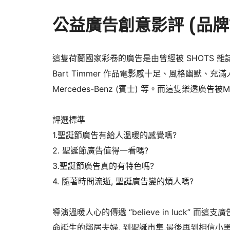
公益廣告創意影評 (品牌
這隻荷蘭國家彩卷的廣告是由曾經被 SHOTS 雜誌
Bart Timmer 作品電影感十足、風格幽默、充滿
Mercedes-Benz (賓士) 等。而這隻樂透廣
評選標準
1.聖誕節廣告有給人溫暖的感覺嗎?
2. 聖誕節廣告值得一看嗎?
3.聖誕節廣告真的有特色嗎?
4. 隨著時間流逝, 聖誕廣告變的煩人嗎?
導演溫暖人心的傳遞 “believe in luck”
命誕生的鄰居夫婦, 到聖誕市集,最後再到相信小