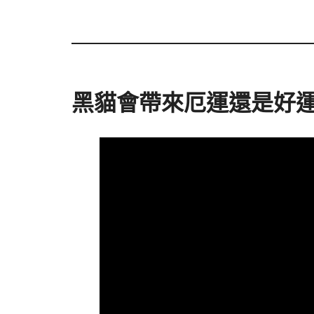
黑貓會帶來厄運還是好運