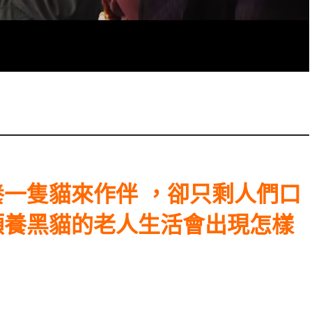
一隻貓來作伴 ，卻只剩人們口
領養黑貓的老人生活會出現怎樣