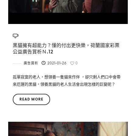
黑貓擁有超能力？懂的付出更快樂，荷蘭國家彩票
公益廣告賞析Ｎ.12
廣告賞析
2021-01-26
0
孤單寂寞的老人，想領養一隻貓來作伴 ，卻只剩人們口中會帶
來厄運的黑貓，領養黑貓的老人生活會出現怎樣的巨變呢？
READ MORE