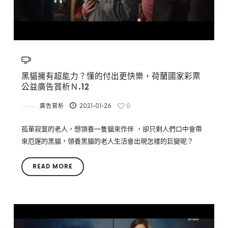
黑貓擁有超能力？懂的付出更快樂，荷蘭國家彩票
公益廣告賞析Ｎ.12
廣告賞析
2021-01-26
0
孤單寂寞的老人，想領養一隻貓來作伴 ，卻只剩人們口中會帶
來厄運的黑貓，領養黑貓的老人生活會出現怎樣的巨變呢？
READ MORE