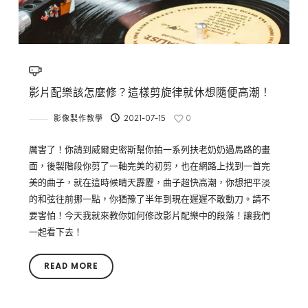
影片配樂該怎麼修？這樣剪旋律就休想隨便高潮！
影像製作教學
2021-07-15
0
厲害了！你請到威爾史密斯幫你拍一系列扶老奶奶過馬路的畫
面，後製階段你剪了一軸完美的初剪，也在網路上找到一首完
美的曲子，就在這時候晴天霹靂，曲子超快高潮，你想把平淡
的和弦往前挪一點，你猶豫了半年到現在遲遲不敢動刀。請不
要害怕！今天我就來教你如何修改影片配樂中的段落！讓我們
一起看下去！
READ MORE