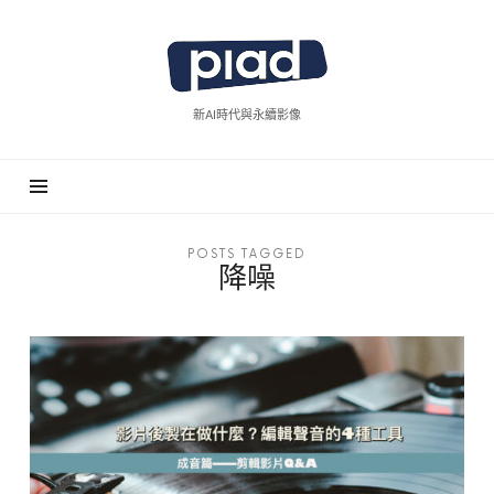
piad
拍
廣
新AI時代與永續影像
告
POSTS TAGGED
降噪