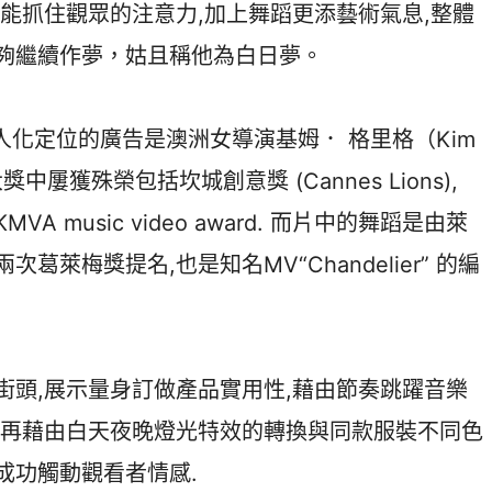
能抓住觀眾的注意力,加上舞蹈更添藝術氣息,整體
夠繼續作夢，姑且稱他為白日夢。
化定位的廣告是澳洲女導演基姆． 格里格（Kim
中屢獲殊榮包括坎城創意獎 (Cannes Lions),
 a UKMVA music video award. 而片中的舞蹈是由萊
得兩次葛萊梅獎提名,也是知名MV“Chandelier” 的編
,展示量身訂做產品實用性,藉由節奏跳躍音樂
,再藉由白天夜晚燈光特效的轉換與同款服裝不同色
,成功觸動觀看者情感.