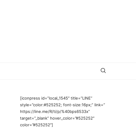
[iconpress id=”local_1545″ title=”LINE”
style=”color:#525252; font-size:16px;” link=”
https://line.me/R/ti/p/%40bps6533x”
target=”_blank” hover_color=”#525252″
color=”#525252″]