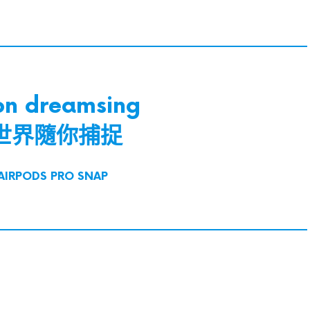
on dreamsing
世界隨你捕捉
 AIRPODS PRO SNAP