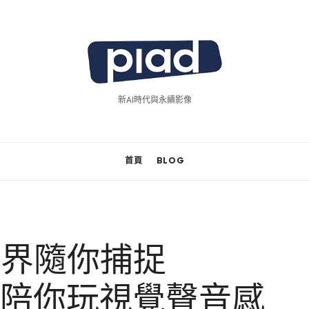
piad
拍
新AI時代與永續影像
廣
告
首頁
BLOG
世界隨你捕捉
Pro 陪你玩視覺聲音感