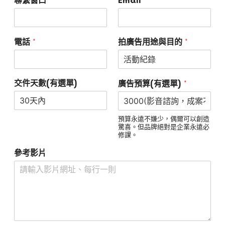
*
*
聯繫窗口
Email
*
*
電話
拍廣告用途與目的
交件天數(有選單)
*
廣告預算(有選單)
預算永遠不嫌少，偶爾可以創造
驚喜。但品牌絕對是企業永遠必
修課。
參考影片